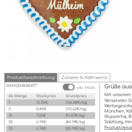
Produktbeschreibung
Zutaten & Nährwerte
MENGENRABATT
Grüße aus
inkl. MwSt.
Mit unserem 
Ab Menge
Stückpreis
Grundpreis
Versenden Si
1
13.35€
(166.88€/kg)
Werbegeschen
5
8.85€
(110.62€/kg)
München, Köl
10
7.35€
(91.87€/kg)
Wuppertal, B
Salzburg, Inn
20
6.74€
(84.19€/kg)
Produktdetai
30
6.74€
(84.19€/kg)