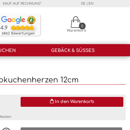
KAUF AUF RECHNUNG*
DE
|
EN
Unsere Kunden bewerten unsere Produkte und unser
0
4.9
Warenkorb
6862 Bewertungen
UCHEN
GEBÄCK & SÜSSES
ebkuchenherzen 12cm
In den Warenkorb
dkosten