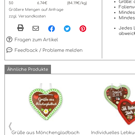
Größe: 
50
6.74€
(84.19€/kg)
Folien
Größere Mengen auf Anfrage
Mindest
zzgl. Versandkosten
Mindest
Jedes L
abweic
Fragen zum Artikel
Feedback / Probleme melden
Ähnliche Produkte
‹
Grüße aus Mönchengladbach
Individuelles Lebk