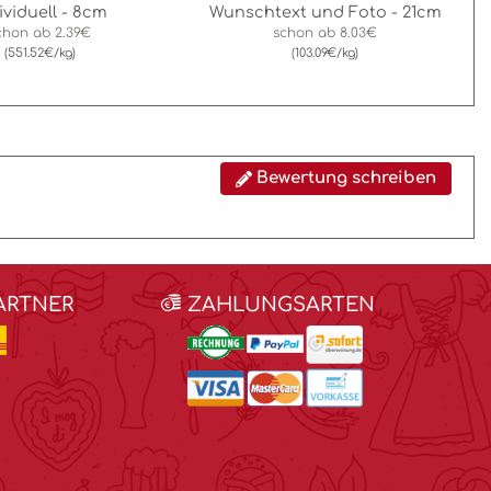
ividuell - 8cm
Wunschtext und Foto - 21cm
chon ab
2.39€
schon ab
8.03€
(551.52€/kg)
(103.09€/kg)
Bewertung schreiben
ARTNER
ZAHLUNGSARTEN