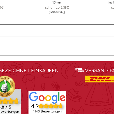
12cm
ind
90€
schon ab
2.39€
s
(193.50€/kg)
GEZEICHNET EINKAUFEN
VERSAND-P
4.9
.8 / 5
1143 Bewertungen
Bewertungen