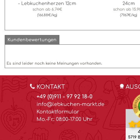
- Lebkuchenherzen 12cm
24cm
schon ab
6.74€
schon ab
15.
(166.88€/kg)
(79.67€/kg)
Kundenbewertungen
Es sind leider noch keine Meinungen vorhanden.
KONTAKT
AUS
+49 (0)911 - 97 92 18-0
info@lebkuchen-markt.de
Kontaktformular
Mo.-Fr.: 08:00-17:00 Uhr
4
5719 