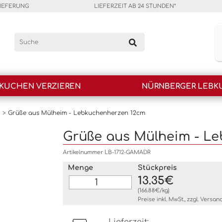
LIEFERUNG
LIEFERZEIT AB 24 STUNDEN*
KUCHEN VERZIEREN
NÜRNBERGER LEBK
>
Grüße aus Mülheim - Lebkuchenherzen 12cm
Grüße aus Mülheim - L
Artikelnummer LB-1712-GAMADR
Menge
Stückpreis
13.35€
(166.88€/kg)
Preise inkl. MwSt., zzgl.
Versan