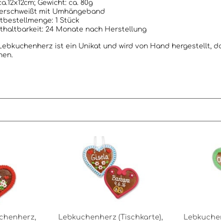
ca.12x12cm; Gewicht: ca. 80g
verschweißt mit Umhängeband
bestellmenge: 1 Stück
haltbarkeit: 24 Monate nach Herstellung
ebkuchenherz ist ein Unikat und wird von Hand hergestellt, d
hen.
uchenherz,
Lebkuchenherz (Tischkarte),
Lebkuchen