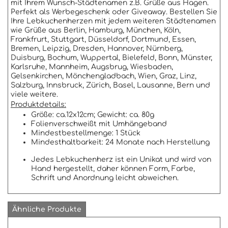
mit Ihrem Wunsch-Städtenamen z.B. Grüße aus Hagen.
Perfekt als Werbegeschenk oder Giveaway. Bestellen Sie
Ihre Lebkuchenherzen mit jedem weiteren Städtenamen
wie Grüße aus Berlin, Hamburg, München, Köln,
Frankfrurt, Stuttgart, Düsseldorf, Dortmund, Essen,
Bremen, Leipzig, Dresden, Hannover, Nürnberg,
Duisburg, Bochum, Wuppertal, Bielefeld, Bonn, Münster,
Karlsruhe, Mannheim, Augsbrug, Wiesbaden,
Gelsenkirchen, Mönchengladbach, Wien, Graz, Linz,
Salzburg, Innsbruck, Zürich, Basel, Lausanne, Bern und
viele weitere.
Produktdetails:
Größe: ca.12x12cm; Gewicht: ca. 80g
Folienverschweißt mit Umhängeband
Mindestbestellmenge: 1 Stück
Mindesthaltbarkeit: 24 Monate nach Herstellung
Jedes Lebkuchenherz ist ein Unikat und wird von
Hand hergestellt, daher können Form, Farbe,
Schrift und Anordnung leicht abweichen.
Ähnliche Produkte