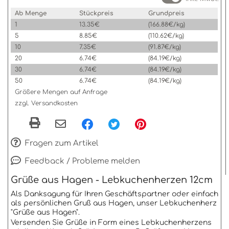
Ab Menge
Stückpreis
Grundpreis
1
13.35€
(166.88€/kg)
5
8.85€
(110.62€/kg)
10
7.35€
(91.87€/kg)
20
6.74€
(84.19€/kg)
30
6.74€
(84.19€/kg)
50
6.74€
(84.19€/kg)
Größere Mengen auf Anfrage
zzgl. Versandkosten
Fragen zum Artikel
Feedback / Probleme melden
Grüße aus Hagen - Lebkuchenherzen 12cm
Als Danksagung für Ihren Geschäftspartner oder einfach
als persönlichen Gruß aus Hagen, unser Lebkuchenherz
"Grüße aus Hagen".
Versenden Sie Grüße in Form eines Lebkuchenherzens