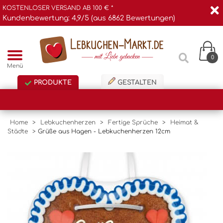
KOSTENLOSER VERSAND AB 100 € *
Kundenbewertung: 4,9/5 (aus 6862 Bewertungen)
0
Menü
PRODUKTE
GESTALTEN
Home
>
Lebkuchenherzen
>
Fertige Sprüche
>
Heimat &
Städte
>
Grüße aus Hagen - Lebkuchenherzen 12cm