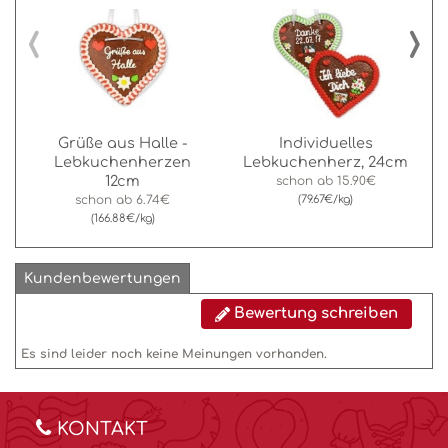
‹
›
Grüße aus Halle -
Individuelles
Lebkuchenherzen
Lebkuchenherz, 24cm
12cm
schon ab
15.90€
schon ab
6.74€
(79.67€/kg)
(166.88€/kg)
Kundenbewertungen
Bewertung schreiben
Es sind leider noch keine Meinungen vorhanden.
KONTAKT