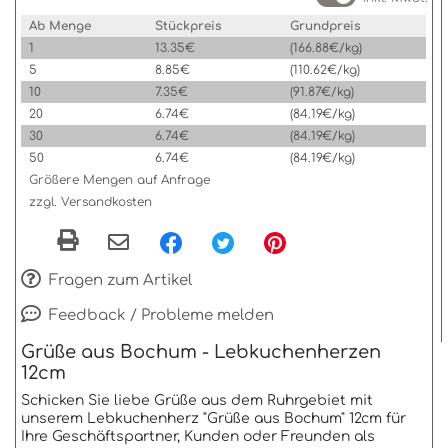
Ab Menge
Stückpreis
Grundpreis
1
13.35€
(166.88€/kg)
5
8.85€
(110.62€/kg)
10
7.35€
(91.87€/kg)
20
6.74€
(84.19€/kg)
30
6.74€
(84.19€/kg)
50
6.74€
(84.19€/kg)
Größere Mengen auf Anfrage
zzgl. Versandkosten
Fragen zum Artikel
Feedback / Probleme melden
Grüße aus Bochum - Lebkuchenherzen
12cm
Schicken Sie liebe Grüße aus dem Ruhrgebiet mit
unserem Lebkuchenherz "Grüße aus Bochum" 12cm für
Ihre Geschäftspartner, Kunden oder Freunden als