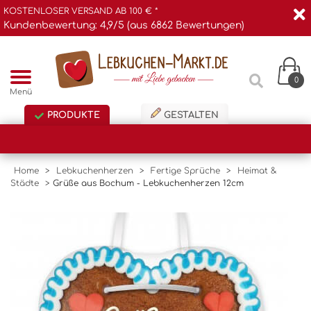
KOSTENLOSER VERSAND AB 100 € *
Kundenbewertung: 4,9/5 (aus 6862 Bewertungen)
0
Menü
PRODUKTE
GESTALTEN
Home
>
Lebkuchenherzen
>
Fertige Sprüche
>
Heimat &
Städte
>
Grüße aus Bochum - Lebkuchenherzen 12cm