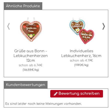
Ähnliche Produkte
‹
›
Grüße aus Bonn -
Individuelles
Lebkuchenherzen
Lebkuchenherz, 16cm
12cm
schon ab
4.19€
schon ab
6.74€
(119.92€/kg)
(166.88€/kg)
Kundenbewertungen
Bewertung schreiben
Es sind leider noch keine Meinungen vorhanden.